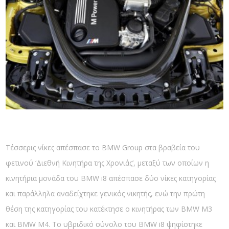
Τέσσερις νίκες απέσπασε το BMW Group στα βραβεία του
φετινού ‘Διεθνή Κινητήρα της Χρονιάς’, μεταξύ των οποίων η
κινητήρια μονάδα του BMW i8 απέσπασε δύο νίκες κατηγορίας
και παράλληλα αναδείχτηκε γενικός νικητής, ενώ την πρώτη
θέση της κατηγορίας του κατέκτησε ο κινητήρας των BMW M3
και BMW M4. Το υβριδικό σύνολο του BMW i8 ψηφίστηκε