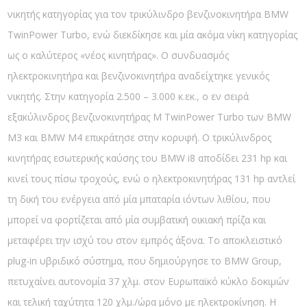
νικητής κατηγορίας για τον τρικύλινδρο βενζινοκινητήρα BMW
TwinPower Turbo, ενώ διεκδίκησε και μία ακόμα νίκη κατηγορίας
ως ο καλύτερος «νέος κινητήρας». Ο συνδυασμός
ηλεκτροκινητήρα και βενζινοκινητήρα αναδείχτηκε γενικός
νικητής. Στην κατηγορία 2.500 – 3.000 κ.εκ., ο εν σειρά
εξακύλινδρος βενζινοκινητήρας M TwinPower Turbo των BMW
M3 και BMW M4 επικράτησε στην κορυφή. Ο τρικύλινδρος
κινητήρας εσωτερικής καύσης του BMW i8 αποδίδει 231 hp και
κινεί τους πίσω τροχούς, ενώ ο ηλεκτροκινητήρας 131 hp αντλεί
τη δική του ενέργεια από μία μπαταρία ιόντων λιθίου, που
μπορεί να φορτίζεται από μία συμβατική οικιακή πρίζα και
μεταφέρει την ισχύ του στον εμπρός άξονα. Το αποκλειστικό
plug-in υβριδικό σύστημα, που δημιούργησε το BMW Group,
πετυχαίνει αυτονομία 37 χλμ. στον Ευρωπαϊκό κύκλο δοκιμών
και τελική ταχύτητα 120 χλμ./ώρα μόνο με ηλεκτροκίνηση. Η