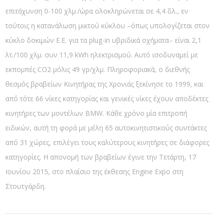
επιτάχυνση 0-100 χλμ./ώρα ολοκληρώνεται σε 4,4 δλ., εν
τούτοις η κατανάλωση μικτού κύκλου –όπως υπολογίζεται στον
κύκλο δοκιμών Ε.Ε. για τα plug-in υβριδικά οχήματα– είναι 2,1
λτ./100 χλμ. συν 11,9 kWh ηλεκτρισμού. Αυτό ισοδυναμεί με
εκπομπές CO2 μόλις 49 γρ/χλμ. Πληροφοριακά, ο διεθνής
θεσμός βραβείων Κινητήρας της Χρονιάς ξεκίνησε το 1999, και
από τότε 66 νίκες κατηγορίας και γενικές νίκες έχουν αποδέκτες
κινητήρες των μοντέλων BMW. Κάθε χρόνο μία επιτροπή
ειδικών, αυτή τη φορά με μέλη 65 αυτοκινητιστικούς συντάκτες
από 31 χώρες, επιλέγει τους καλύτερους κινητήρες σε διάφορες
κατηγορίες. Η απονομή των βραβείων έγινε την Τετάρτη, 17
Ιουνίου 2015, στο πλαίσιο της έκθεσης Engine Expo στη
Στουτγάρδη.